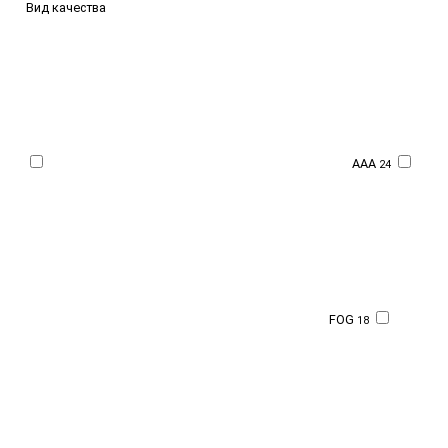
Вид качества
AAA
24
FOG
18