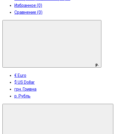
Избранное (0)
Сравнение (0)
р.
€ Euro
$ US Dollar
грн. Гривна
р. Рубль